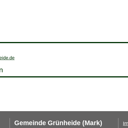
eide.de
n
Gemeinde Grünheide (Mark)
I